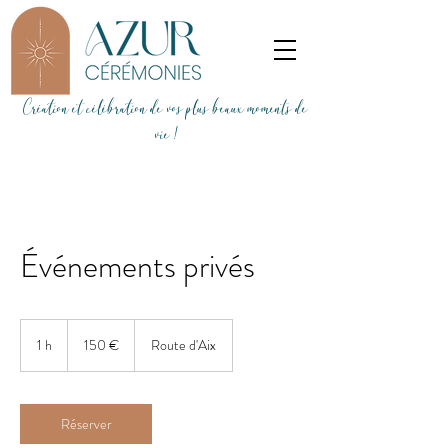
Création et célébration de vos plus beaux moments de
vie !
Événements privés
150
euros
1 h
1
150 €
Route d'Aix
Réserver