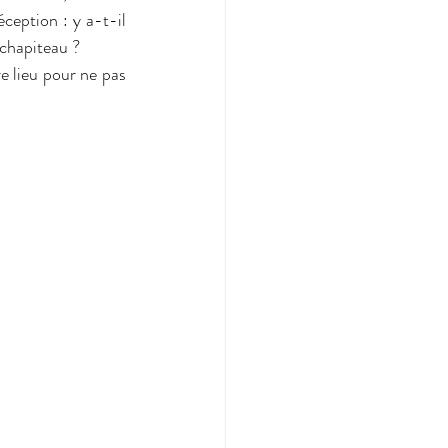
éception : y a-t-il 
 chapiteau ? 
e lieu pour ne pas 