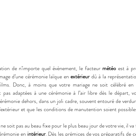
tion de n’importe quel évènement, le facteur 
météo
 est à p
mage d’une cérémonie laïque en 
extérieur
 dû à la représentati
films. Donc, à moins que votre mariage ne soit célébré en h
 pas adaptées à une cérémonie à l’air libre dès le départ, vo
érémonie dehors, dans un joli cadre, souvent entouré de verdure
’extérieur et que les conditions de manutention soient possibles
e soit pas au beau fixe pour le plus beau jour de votre vie, il va f
cérémonie en 
intérieur
. Dès les prémices de vos préparatifs de cé