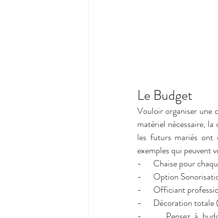
Le Budget
Vouloir organiser une 
matériel nécessaire, la 
les futurs mariés ont 
exemples qui peuvent vo
-      Chaise pour chaqu
-      Option Sonorisat
-      Officiant profes
-      Décoration total
-      Pensez à budgé