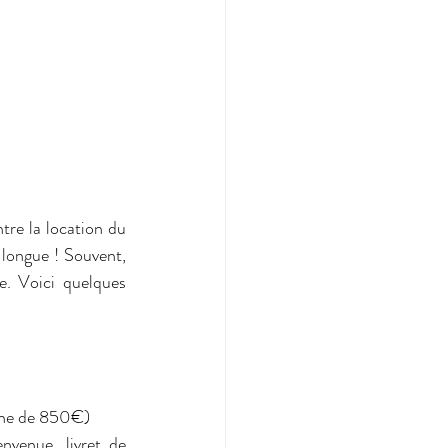
ntre la location du 
 longue ! Souvent, 
. Voici quelques 
enne de 850€)
venue, livret de 