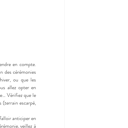
rendre en compte. 
on des cérémonies 
iver, ou que les 
us allez opter en 
… Vérifiez que le 
 (terrain escarpé, 
alloir anticiper en 
rémonie, veillez à 