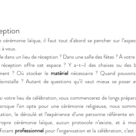
eption 
 cérémonie laïque, il faut tout d’abord se pencher sur l’aspec
t à vous. 
e dans un lieu de réception ? Dans une salle des fêtes ? À votre
 réception offre cet espace ? Y a-t-il des chaises ou des b
ément ? Où stocker le 
matériel
 nécessaire ? Quand pouvons-n
installe ? Autant de questions qu’il vaut mieux se poser ava
 votre lieu de célébration, vous commencerez de longs préparati
 lorsque l’on opte pour une cérémonie religieuse, nous somm
ation, le déroulé et l’expérience d’une personne référente en l
ropre cérémonie laïque, aucun protocole n’existe, et à moi
iciant 
professionnel
 pour l’organisation et la célébration, c’est