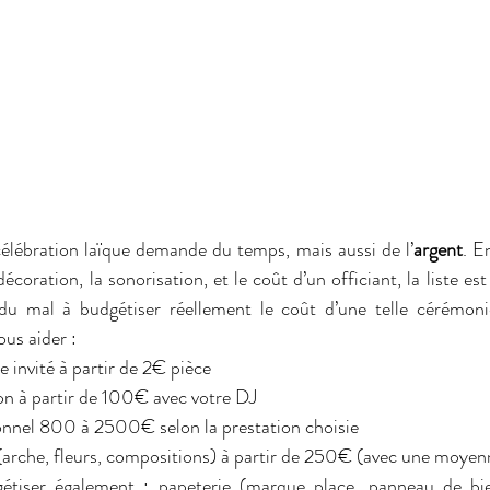
célébration laïque demande du temps, mais aussi de l’
argent
. E
décoration, la sonorisation, et le coût d’un officiant, la liste est
du mal à budgétiser réellement le coût d’une telle cérémonie
us aider : 
e invité à partir de 2€ pièce
ion à partir de 100€ avec votre DJ 
sionnel 800 à 2500€ selon la prestation choisie
e (arche, fleurs, compositions) à partir de 250€ (avec une moy
tiser également : papeterie (marque place, panneau de bien